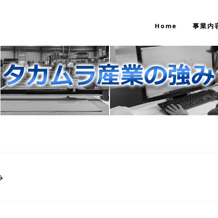
Home
事業内
み