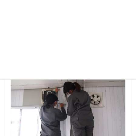
2021年5月7日
2021年5月7日
/ 最終更新日 :
TakamuraWEB
応接室、改造計画1
凸凹している壁に木目調のシールを貼っていきます。
綺麗に貼るのは大変です！