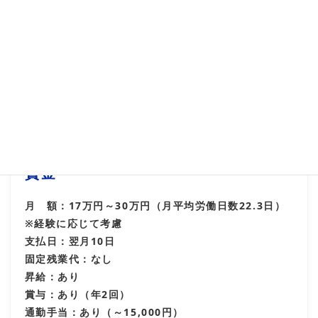
仕事内容
イラストラーターやＣＡＤソフトを使い、ダンボール
遊具や商業施設のディスプレ什器の設計とデザイン及
び、包装資材、重量物梱包の設計業務また、デザイン
や設計のみならず大きなダンボールシートを専用の機
械でカットし梱包箱、什器の組立作業も行います。
雇用形態
正社員
賃金
月 額：17万円～30万円（月平均労働日数22.3日）
※経験に応じて考慮
支払日：翌月10日
固定残業代：なし
昇給：あり
賞与：あり（年2回）
通勤手当：あり（～15,000円）