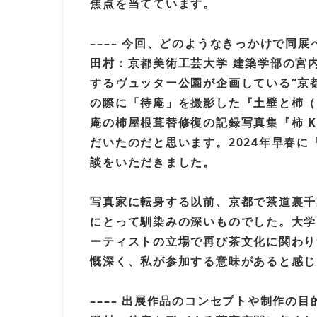
焦点を当てています。
–––– 今回、どのようなきっかけで同
田村：京都美術工芸大学 建築学部の宮
するヴュッター公園が企画している”京
の際に「待庵」を撮影した『土壁と杮（
庵の杮屋根葺替修復の記録写真集『柿 
だいたのだと思います。2024年早春に「T
談をいただきました。
写真家に転身する以前、京都で茶道裏千
にとって馴染みの深いものでした。大学
ーティストの立場で再び茶文化に関わり
慨深く、私が参加する意味があると感じ
–––– 出展作品のコンセプトや制作の