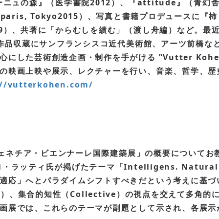
ュの森』（医学書院2012）、『attitude』（青幻舎2
graphy paris, Tokyo2015）、写真と書籍プロデュース
9）、共著に「からむしを績む」（渡し舟編）など。最近
、作品収蔵にサンフランシスコ近代美術館、アーツ前橋など
した芸術創造企画・制作を手がける ”Vutter Koh
の映画上映や展示、レクチャーを行い、音楽、哲学、歴
://vutterkohen.com/
回ヴェネチア・ビエンナーレ国際建築展」の概要についてお
氏が掲げたテーマ「Intelligens. Natural. Arti
適応」へとパラダイムシフトすべきだという考えに基づ
icial）、集合的知性（Collective）の視点を交えて
画展では、これらのテーマが副題として示され、各展示