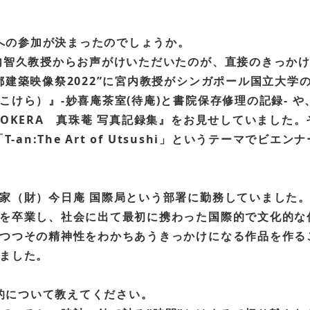
展への参加が決まったのでしょうか。
内智久教授からお声がけいただいたのが、直接のきっか
都建築映像祭2022”に宮内教授がシンガポール国立大学
こけら）』-妙喜庵茶室(待庵)と書院保存修理の記録- 
KOKERA 真珠菴 写真記録集』をお見せしていました
-an:The Art of Utsushi」というテーマで
家（財）今日庵 国際局という部署に勤務していました
を卒業し、社会に出て最初に携わった国際的で文化的な
つつその精神性をわかちあうきっかけになる作品を作る
ました。
目的について教えてください。