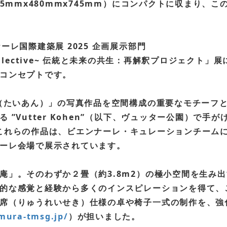
55mmx480mmx745mm）にコンパクトに収まり、
レ国際建築展 2025 企画展示部門
igense,Collective~ 伝統と未来の共⽣：再解釈プロ
コンセプトです。
庵（たいあん）」の写真作品を空間構成の重要なモチーフ
Vutter Kohen”（以下、ヴュッター公園）で手がけた
した。これらの作品は、ビエンナーレ・キュレーションチーム
ーレ会場で展示されています。
庵」。そのわずか２畳（約3.8m2）の極小空間を生み
的な感覚と経験から多くのインスピレーションを得て、
席（りゅうれいせき）仕様の卓や椅⼦一式の制作を、強
mura-tmsg.jp/
）が担いました。