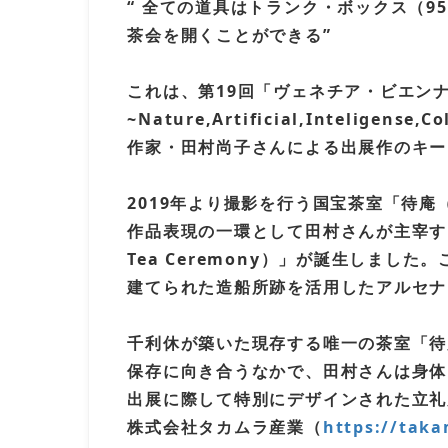
“ 全ての道具はトランク・ボックス（9
茶会を開くことができる”
これは、第19回「ヴェネチア・ビエンナー
~Nature,Artificial,Intel
作家・⽥村尚⼦さんによる出展作のキー
2019年より撮影を行う国宝茶室「待
作品表現の一環として田村さんが主宰する ”
Tea Ceremony）」が誕生しま
建てられた造船所跡を活用したアルセナ
千利休が築いた現存する唯一の茶室「待
保存に向き合うなかで、田村さんは身体
出展に際して特別にデザインされた⽴礼
株式会社タカムラ産業（
https://taka